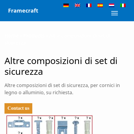
Skip
Framecraft
to
Toggle n
content
Home
»
Products
»
Altre composizioni di set di
sicurezza
Altre composizioni di set di
sicurezza
Altre composizioni di set di sicurezza, per cornici in
legno o alluminio, su richiesta.
Contact us