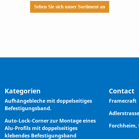
Sehen Sie sich unser Sortiment an
Kategorien
Contact
Aufhängebleche mit doppelseitiges
Framecraft
Befestigungsband.
Adlerstrasse
Auto-Lock-Corner zur Montage eines
Forchheim,
Alu-Profils mit doppelseitiges
klebendes Befestigungsband