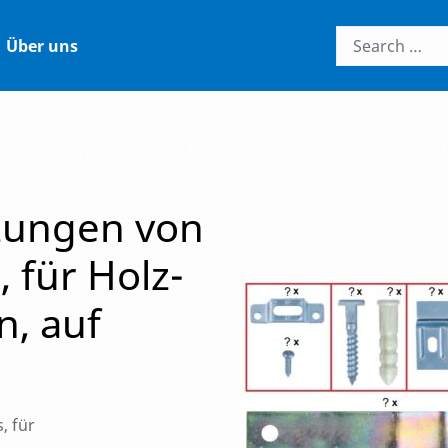
Über uns
talsicherungssets, für Holz- oder Aluminiumrahmen, auf
ungen von
 für Holz-
, auf
, für