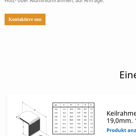
Holz- oder Aluminiumrahmen, auf Anfrage.
Kontaktiere uns
Ein
Keilrahme
19,0mm. 
Produkt an