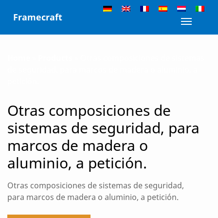
Skip
Framecraft
to
Toggle n
content
Home
»
Products
»
Otras composiciones de sistemas
de seguridad, para marcos de madera o aluminio, a
petición.
Otras composiciones de
sistemas de seguridad, para
marcos de madera o
aluminio, a petición.
Otras composiciones de sistemas de seguridad,
para marcos de madera o aluminio, a petición.