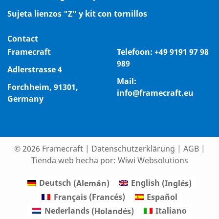
Sujeta lienzos "Z" y kit con tornillos
Contact
Framecraft
Telefoon:
+49 9191 97 98
989
Adlerstrasse 4
Mail:
Forchheim, 91301,
info@framecraft.eu
Germany
© 2026 Framecraft
|
Datenschutzerklärung
|
AGB
|
Tienda web hecha por:
Wiwi Websolutions
Deutsch
(
Alemán
)
English
(
Inglés
)
Français
(
Francés
)
Español
Nederlands
(
Holandés
)
Italiano