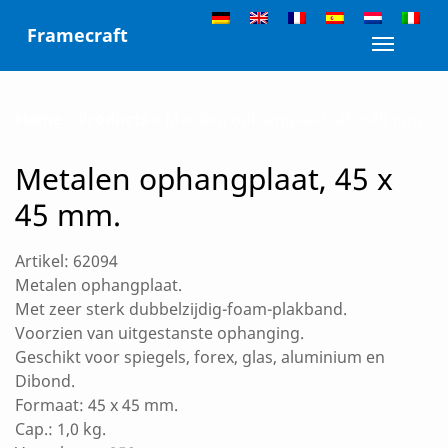
Skip
Framecraft
to
Toggle n
content
Home
»
Products
»
Metalen ophangplaat, 45 x 45 mm.
Metalen ophangplaat, 45 x
45 mm.
Artikel: 62094
Metalen ophangplaat.
Met zeer sterk dubbelzijdig-foam-plakband.
Voorzien van uitgestanste ophanging.
Geschikt voor spiegels, forex, glas, aluminium en
Dibond.
Formaat: 45 x 45 mm.
Cap.: 1,0 kg.