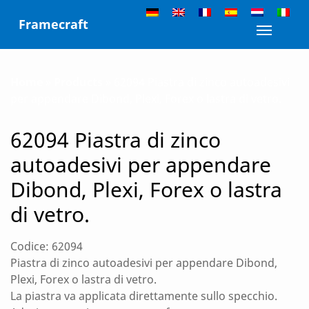
Skip
Framecraft
to
Toggle n
content
Home
»
Products
»
62094 Piastra di zinco autoadesivi
per appendare Dibond, Plexi, Forex o lastra di vetro.
62094 Piastra di zinco
autoadesivi per appendare
Dibond, Plexi, Forex o lastra
di vetro.
Codice: 62094
Piastra di zinco autoadesivi per appendare Dibond,
Plexi, Forex o lastra di vetro.
La piastra va applicata direttamente sullo specchio.