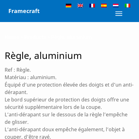
Skip
Framecraft
to
Toggle n
content
Home
»
Products
»
Règle, aluminium
Règle, aluminium
Ref : Règle.
Matériau : aluminium.
Équipé d’une protection élevée des doigts et d’un anti-
dérapant.
Le bord supérieur de protection des doigts offre une
sécurité supplémentaire lors de la coupe.
L’anti-dérapant sur le dessous de la règle l’empêche
de glisser.
L’anti-dérapant doux empêche également, l’objet à
couper, d’être rayé.