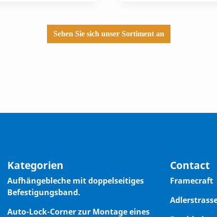
Sehen Sie sich unser Sortiment an
Kategorien
Contact
Aufhängebleche mit doppelseitiges
Framecraft
Befestigungsband.
Adlerstrasse
Auto-Lock-Corner zur Montage eines