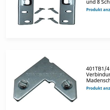
und 8 Sc
Produkt an
401TB1/4
Verbindu
Madensch
Produkt an