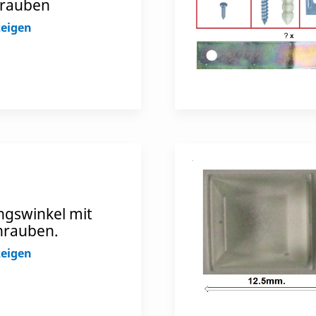
hrauben
zeigen
ngswinkel mit
rauben.
zeigen