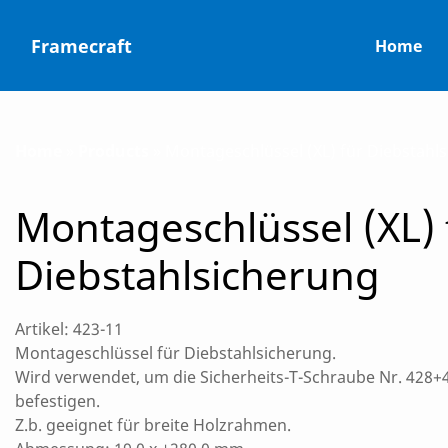
Skip
to
Framecraft
Home
content
Home
»
Products
»
Montageschlüssel (XL) für Diebstahl
Montageschlüssel (XL) 
Diebstahlsicherung
Artikel: 423-11
Montageschlüssel für Diebstahlsicherung.
Wird verwendet, um die Sicherheits-T-Schraube Nr. 428+
befestigen.
Z.b. geeignet für breite Holzrahmen.