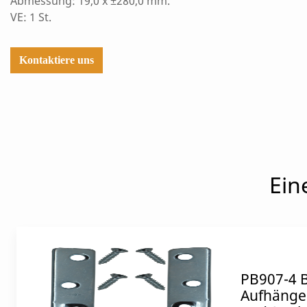
Abmessung: 19,0 x ±280,0 mm.
VE: 1 St.
Kontaktiere uns
Ein
PB907-4 B
Aufhänger