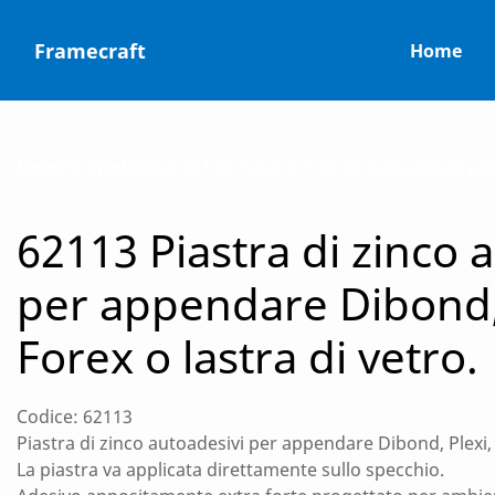
Skip
to
Framecraft
Home
content
Home
»
Products
»
62113 Piastra di zinco autoadesivi per
62113 Piastra di zinco 
per appendare Dibond, 
Forex o lastra di vetro.
Codice: 62113
Piastra di zinco autoadesivi per appendare Dibond, Plexi, 
La piastra va applicata direttamente sullo specchio.