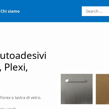
Chi siamo
 appendare Dibond, Plexi, Forex o lastra di vetro.
autoadesivi
Plexi,
Forex o lastra di vetro.