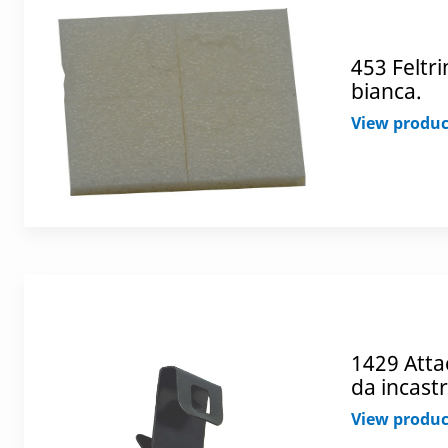
453 Feltri
bianca.
View produc
1429 Atta
da incast
View produc