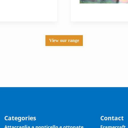
View our range
Categories
Contact
Attaccaglia a ponticello e ottonate,
Framecraft