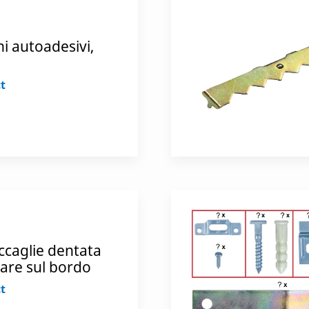
ni autoadesivi,
t
ccaglie dentata
rare sul bordo
t