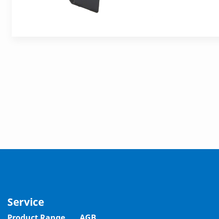
Service
Product Range
AGB