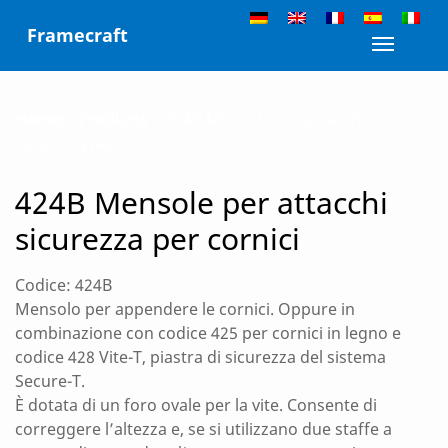
Skip
Framecraft
to
Toggle n
content
Home
»
Products
»
424B Mensole per attacchi
sicurezza per cornici
424B Mensole per attacchi
sicurezza per cornici
Codice: 424B
Mensolo per appendere le cornici. Oppure in
combinazione con codice 425 per cornici in legno e
codice 428 Vite-T, piastra di sicurezza del sistema
Secure-T.
È dotata di un foro ovale per la vite. Consente di
correggere l’altezza e, se si utilizzano due staffe a