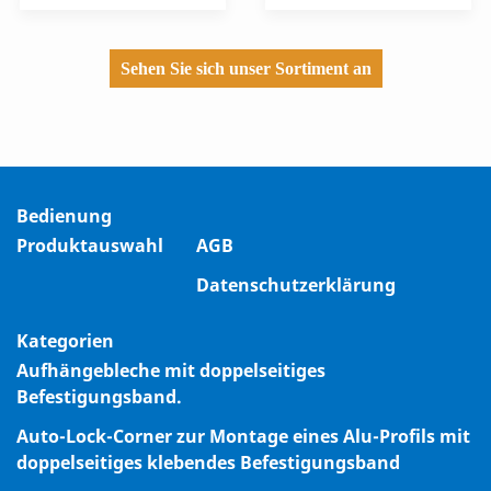
Sehen Sie sich unser Sortiment an
Bedienung
Produktauswahl
AGB
Datenschutzerklärung
Kategorien
Aufhängebleche mit doppelseitiges
Befestigungsband.
Auto-Lock-Corner zur Montage eines Alu-Profils mit
doppelseitiges klebendes Befestigungsband