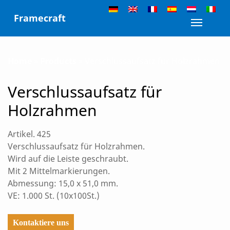
Skip
Framecraft
to
Toggle n
content
Home
»
Products
»
Verschlussaufsatz für Holzrahmen
Verschlussaufsatz für
Holzrahmen
Artikel. 425
Verschlussaufsatz für Holzrahmen.
Wird auf die Leiste geschraubt.
Mit 2 Mittelmarkierungen.
Abmessung: 15,0 x 51,0 mm.
VE: 1.000 St. (10x100St.)
Kontaktiere uns