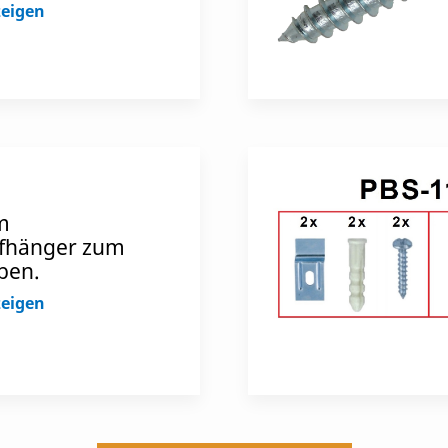
zeigen
m
fhänger zum
ben.
zeigen