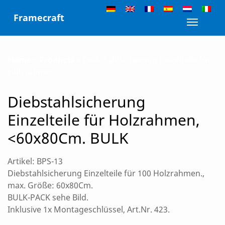
Skip
Framecraft
to
Toggle n
content
Home
»
Products
»
Diebstahlsicherung Einzelteile für
Holzrahmen,
Diebstahlsicherung
Einzelteile für Holzrahmen,
<60x80Cm. BULK
Artikel: BPS-13
Diebstahlsicherung Einzelteile für 100 Holzrahmen.,
max. Größe: 60x80Cm.
BULK-PACK sehe Bild.
Inklusive 1x Montageschlüssel, Art.Nr. 423.